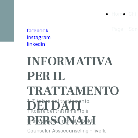
Agata Online
Home
Chi
Counseling
Page
Son
facebook
instagram
linkedin
INFORMATIVA
PER IL
TRATTAMENTO
1. Titolare del trattamento.
DEI DATI
Titolare del trattamento è
PERSONALI
Francesca Stringhini Ciboldi -
Counselor Assocounseling - livello